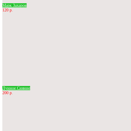
Марк Захаров
120 р.
Лунное Сияние
200 р.