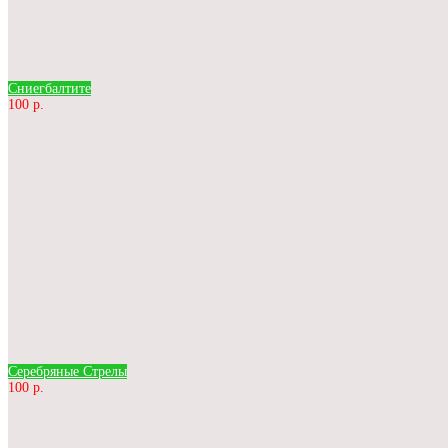
Сниегбалтите
100 р.
Серебряные Стрелы
100 р.