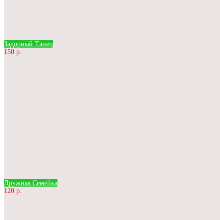
Задорный Танец
150 р.
Дружная Семейка
120 р.