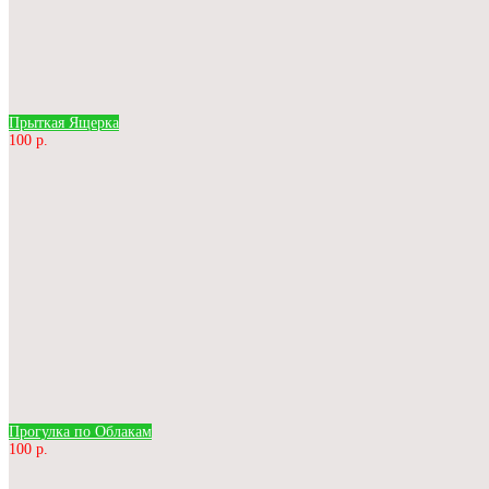
Прыткая Ящерка
100 р.
Прогулка по Облакам
100 р.