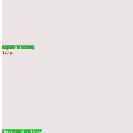
Горячий Шоколад
120 р.
Восставший из Пепла