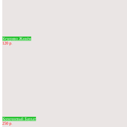
Кучеряво Живём
120 р.
Коричневый Бархат
250 р.