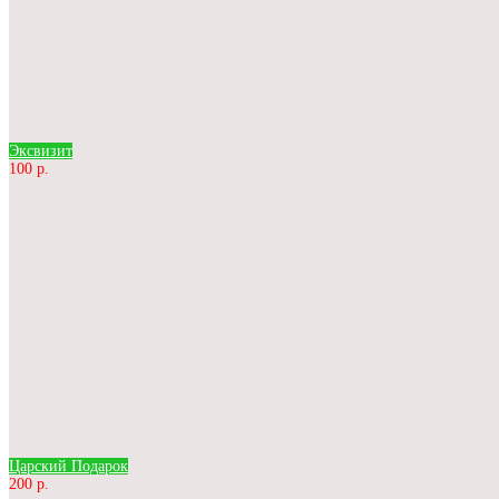
Эксвизит
100 р.
Царский Подарок
200 р.