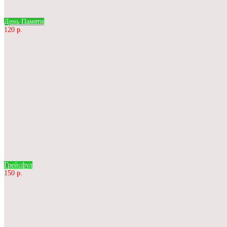
День Памяти
120 р.
Грейсфул
150 р.