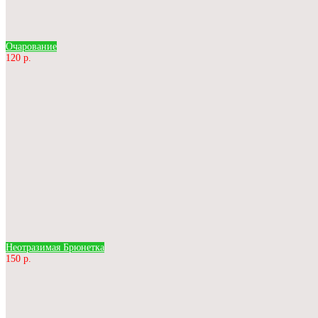
Очарование
120 р.
Неотразимая Брюнетка
150 р.