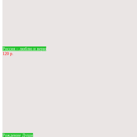
Россия – люблю и верю
120 р.
Рождение Души