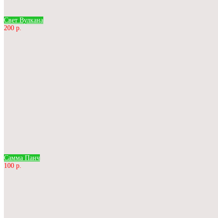
Свет Вулкана
200 р.
Самма Панч
100 р.