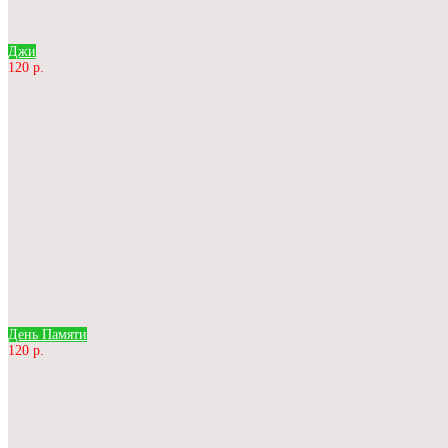
Джи
120 р.
День Памяти
120 р.