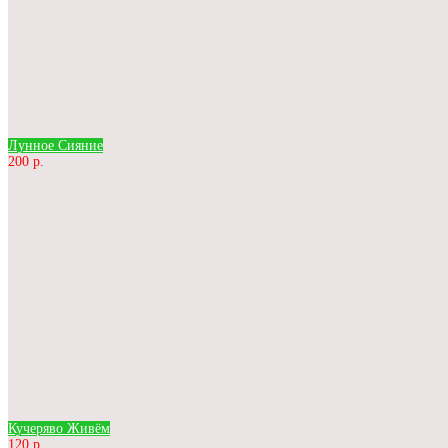
Лунное Сияние
200 р.
Кучеряво Живём
120 р.