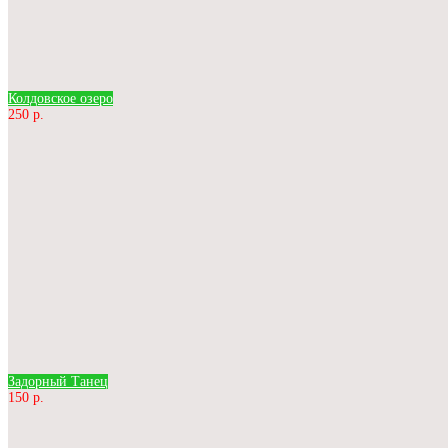
Колдовское озеро
250 р.
Задорный Танец
150 р.