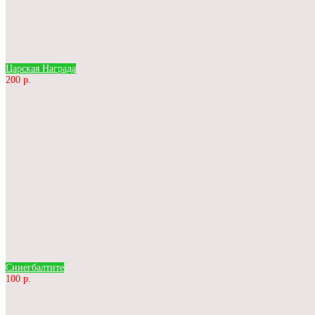
Царская Награда
200 р.
Сниегбалтите
100 р.