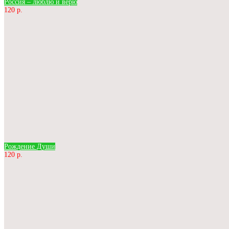
Россия – люблю и верю
120 р.
Рождение Души
120 р.