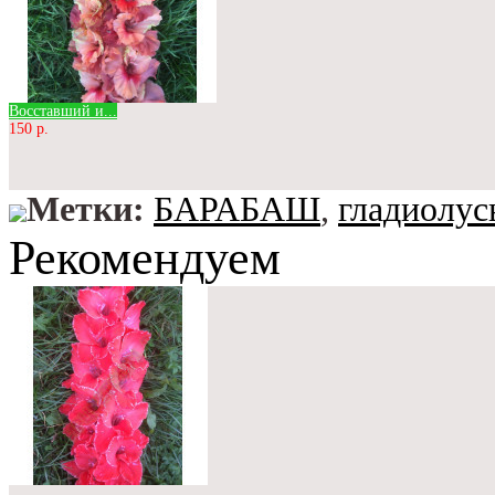
Восставший и...
150 р.
Метки:
БАРАБАШ
,
гладиолус
Рекомендуем