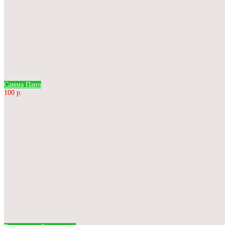
Самма Панч
100 р.