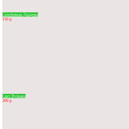
Серебряная Диадема
150 р.
Свет Вулкана
200 р.