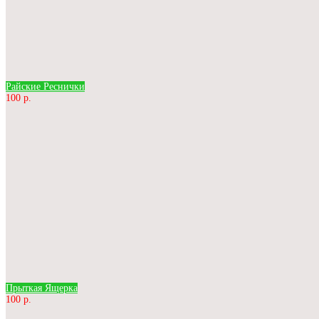
Райские Реснички
100 р.
Прыткая Ящерка
100 р.