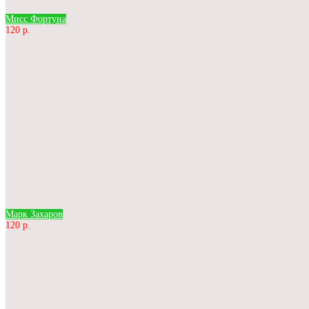
Мисс Фортуна
120 р.
Марк Захаров
120 р.