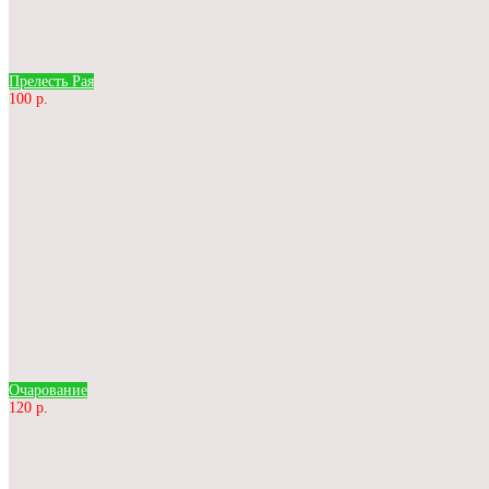
Прелесть Рая
100 р.
Очарование
120 р.