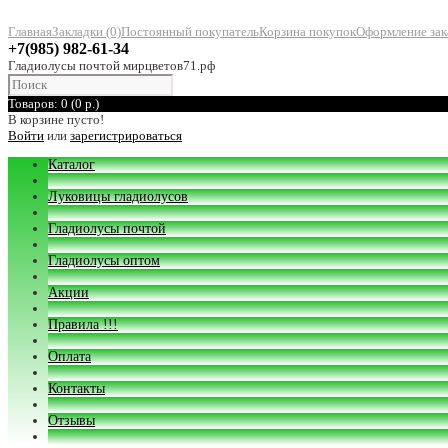
Главная
Закладки (0)
Постоянный покупатель
Корзина покупок
Оформление зак
+7(985) 982-61-34
Гладиолусы почтой мирцветов71.рф
Товаров: 0 (0 р.)
В корзине пусто!
Войти
или
зарегистрироваться
Каталог
Луковицы гладиолусов
Гладиолусы почтой
Гладиолусы оптом
Акции
Правила !!!
Оплата
Контакты
Отзывы