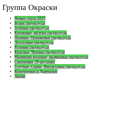
Группа Окраски
Новые сорта 2025
Белые гладиолусы
Зелёные гладиолусы
Кремовые, жёлтые гладиолусы
Палевые, Оранжевые гладиолусы
Лососевые гладиолусы
Розовые гладиолусы
Красные, Черные гладиолусы
Малиново-розовые, малиновые гладиолусы
Сиреневые, Пурпурные
Голубые, Синие, Фиолетовые гладиолусы
Коричневые и Дымчатые
Акции