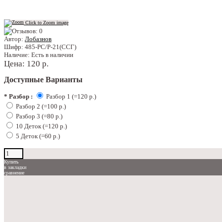
Click to Zoom image
Автор:
Лобазнов
Шифр:
485-РС/Р-21(ССГ)
Наличие:
Есть в наличии
Цена:
120 р.
Доступные Варианты
*
Разбор :
Разбор 1 (=120 р.)
Разбор 2 (=100 р.)
Разбор 3 (=80 р.)
10 Деток (=120 р.)
5 Деток (=60 р.)
Купить
в закладки
сравнение