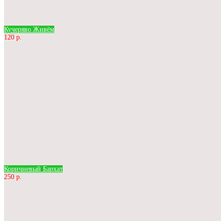
Кучеряво Живём
120 р.
Коричневый Бархат
250 р.