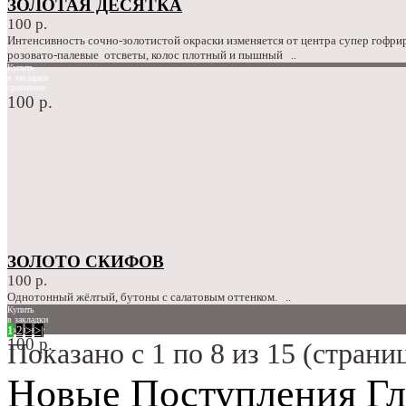
ЗОЛОТАЯ ДЕСЯТКА
100 р.
Интенсивность сочно-золотистой окраски изменяется от центра супер гофриро
розовато-палевые отсветы, колос плотный и пышный ..
Купить
в закладки
сравнение
100 р.
ЗОЛОТО СКИФОВ
100 р.
Однотонный жёлтый, бутоны с салатовым оттенком. ..
Купить
в закладки
1
2
>
>|
сравнение
100 р.
Показано с 1 по 8 из 15 (страниц
Новые Поступления Гл