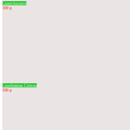
Сниегбалтите
100 р.
Серебряные Стрелы
100 р.