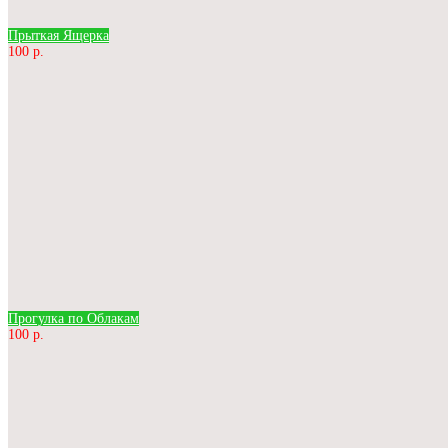
Прыткая Ящерка
100 р.
Прогулка по Облакам
100 р.