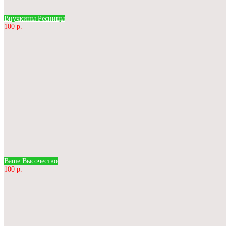
Внучкины Ресницы
100 р.
Ваше Высочество
100 р.