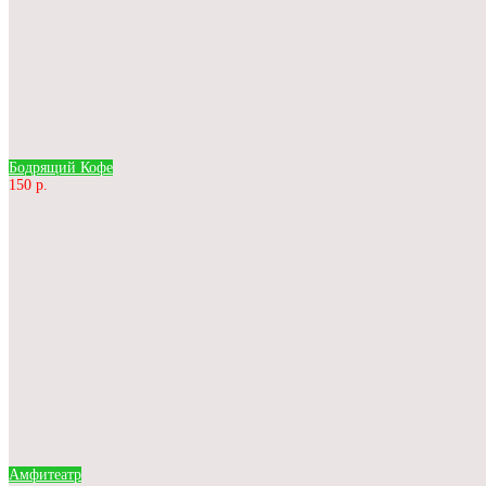
Бодрящий Кофе
150 р.
Амфитеатр