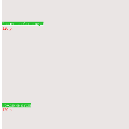
Россия – люблю и верю
120 р.
Рождение Души
120 р.