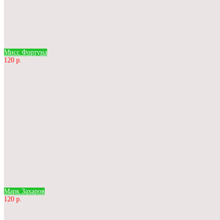
Мисс Фортуна
120 р.
Марк Захаров
120 р.