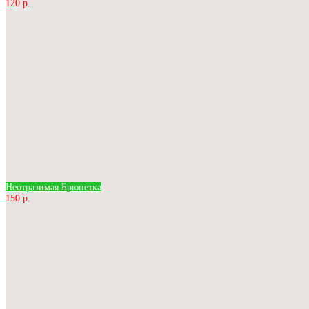
120 р.
Неотразимая Брюнетка
150 р.