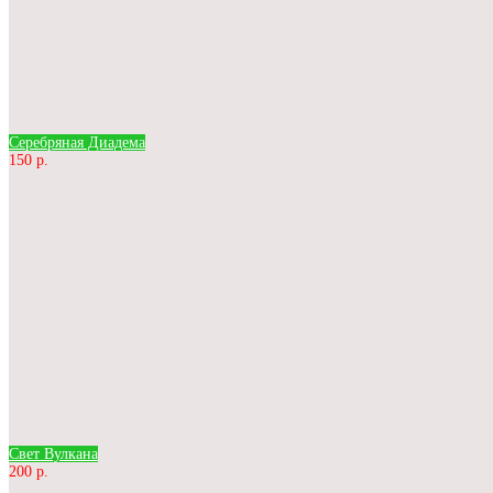
Серебряная Диадема
150 р.
Свет Вулкана
200 р.