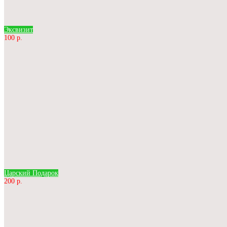
Эксвизит
100 р.
Царский Подарок
200 р.