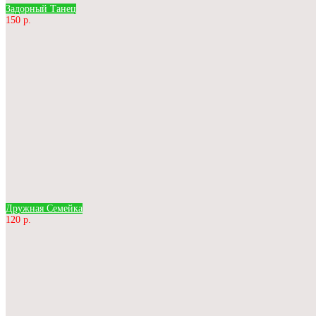
Задорный Танец
150 р.
Дружная Семейка
120 р.