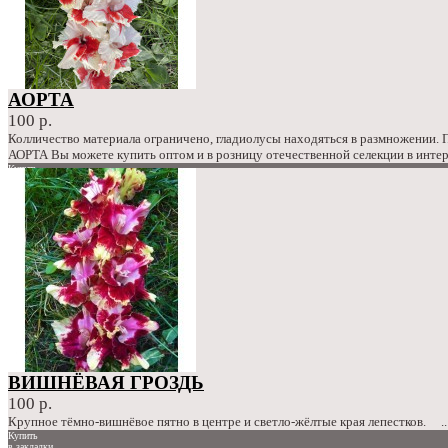
АОРТА
100 р.
Колличество материала ограничено, гладиолусы находяться в размножении.
АОРТА Вы можете купить оптом и в розницу отечественной селекции в интер
Купить
в закладки
сравнение
100 р.
ВИШНЁВАЯ ГРОЗДЬ
100 р.
Крупное тёмно-вишнёвое пятно в центре и светло-жёлтые края лепестков. ..
Купить
в закладки