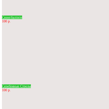
Сниегбалтите
100 р.
Серебряные Стрелы
100 р.