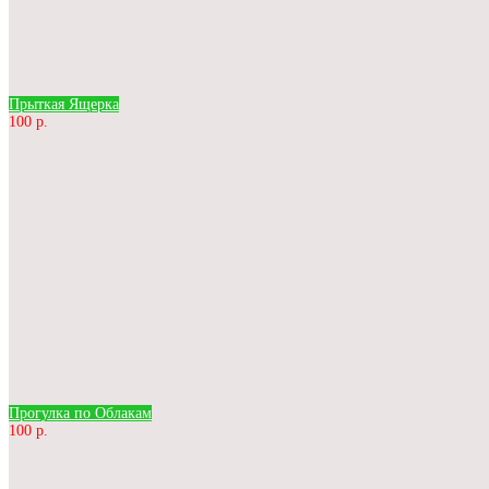
Прыткая Ящерка
100 р.
Прогулка по Облакам
100 р.