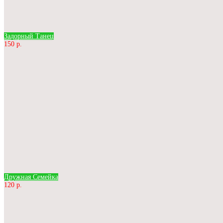
Задорный Танец
150 р.
Дружная Семейка
120 р.