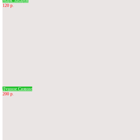
Марк Захаров
120 р.
Лунное Сияние
200 р.