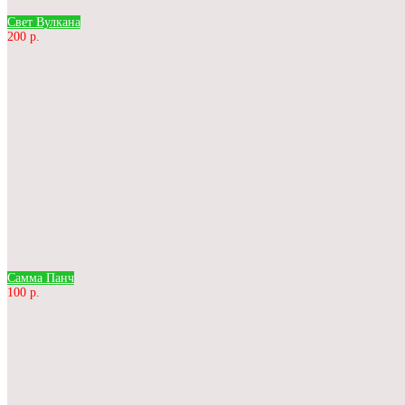
Свет Вулкана
200 р.
Самма Панч
100 р.