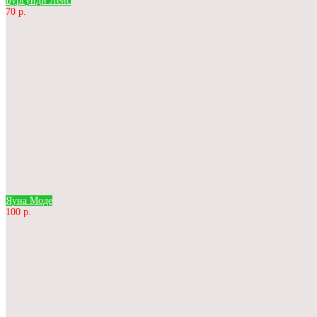
Бургунди Лейс
70 р.
Яуна Моде
100 р.