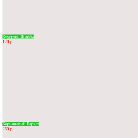
Кучеряво Живём
120 р.
Коричневый Бархат
250 р.