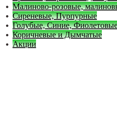
Малиново-розовые, малинов
Сиреневые, Пурпурные
Голубые, Синие, Фиолетовые
Коричневые и Дымчатые
Акции