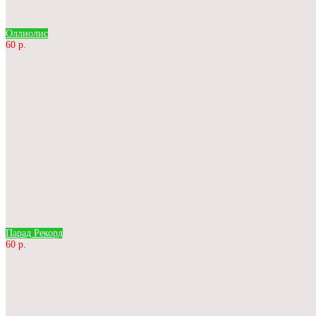
Оллиолис
60 р.
Парад Рекорд
60 р.