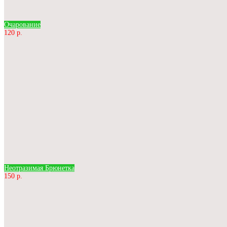
Очарование
120 р.
Неотразимая Брюнетка
150 р.