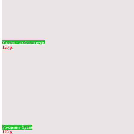
Россия – люблю и верю
120 р.
Рождение Души
120 р.