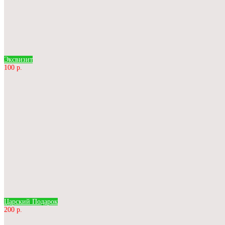
Эксвизит
100 р.
Царский Подарок
200 р.