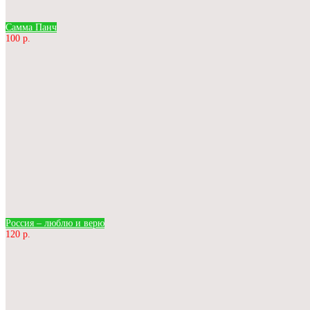
Самма Панч
100 р.
Россия – люблю и верю
120 р.