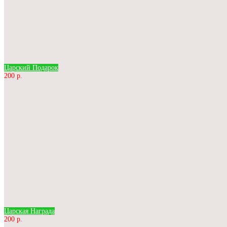
Царский Подарок
200 р.
Царская Награда
200 р.