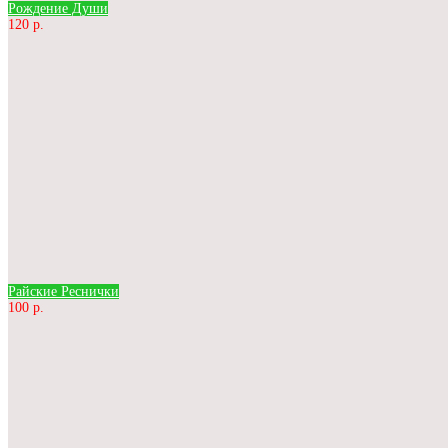
Рождение Души
120 р.
Райские Реснички
100 р.