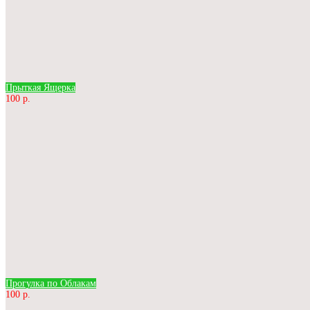
Прыткая Ящерка
100 р.
Прогулка по Облакам
100 р.