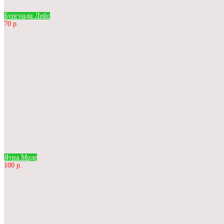
Бургунди Лейс
70 р.
Яуна Моде
100 р.