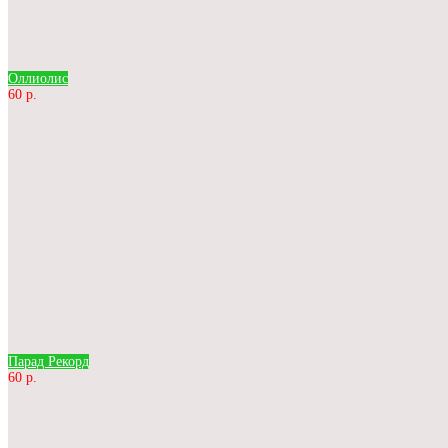
Оллиолис
60 р.
Парад Рекорд
60 р.