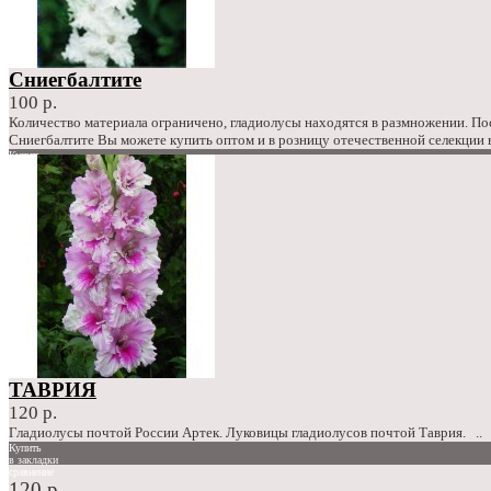
Сниегбалтите
100 р.
Количество материала ограничено, гладиолусы находятся в размножении. П
Сниегбалтите Вы можете купить оптом и в розницу отечественной селекции 
Купить
в закладки
сравнение
100 р.
ТАВРИЯ
120 р.
Гладиолусы почтой России Артек. Луковицы гладиолусов почтой Таврия. ..
Купить
в закладки
сравнение
120 р.