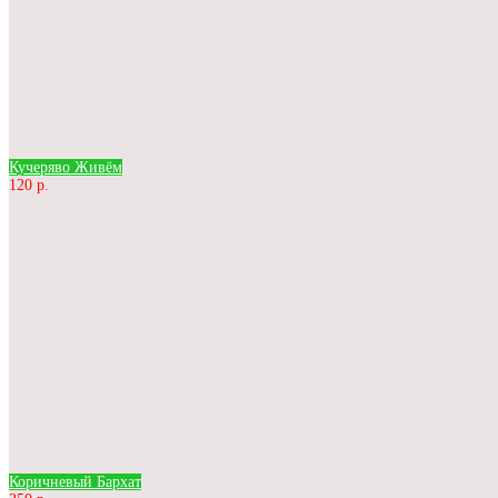
Кучеряво Живём
120 р.
Коричневый Бархат