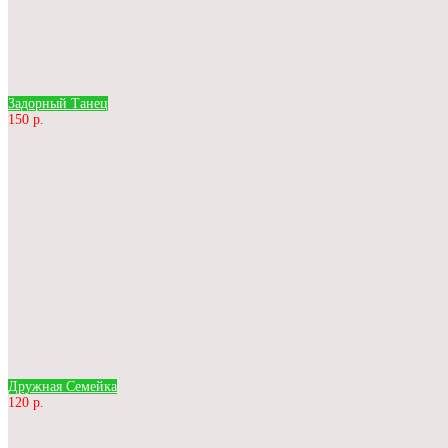
Задорный Танец
150 р.
Дружная Семейка
120 р.