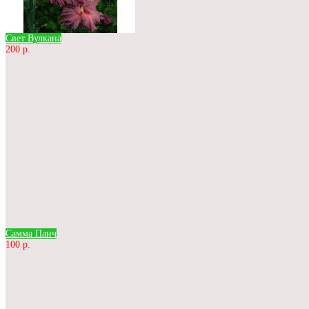
Свет Вулкана
200 р.
Самма Панч
100 р.