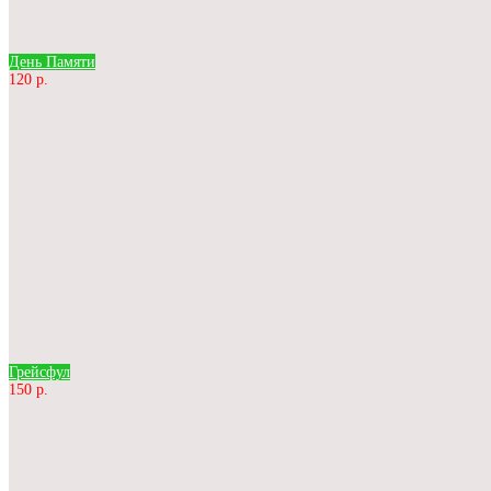
День Памяти
120 р.
Грейсфул
150 р.