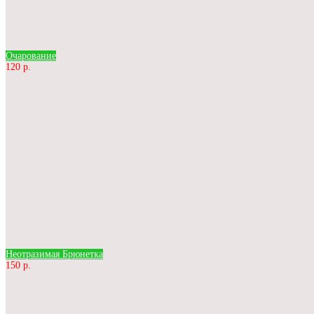
Очарование
120 р.
Неотразимая Брюнетка
150 р.