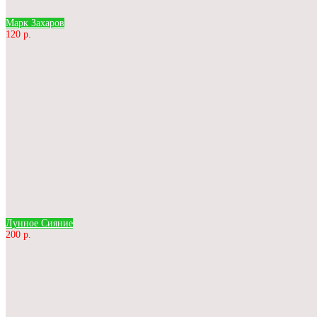
Марк Захаров
120 р.
Лунное Сияние
200 р.