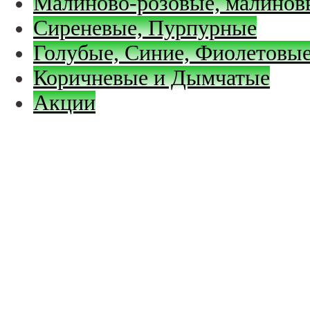
Малиново-розовые, малинов
Сиреневые, Пурпурные
Голубые, Синие, Фиолетовые
Коричневые и Дымчатые
Акции