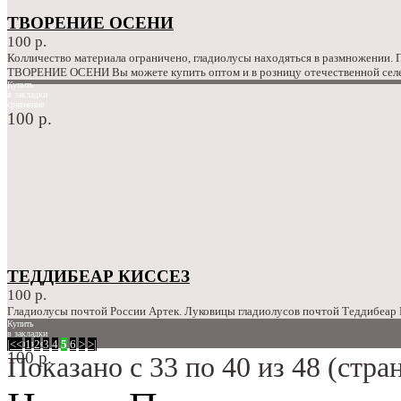
ТВОРЕНИЕ ОСЕНИ
100 р.
Колличество материала ограничено, гладиолусы находяться в размножении.
ТВОРЕНИЕ ОСЕНИ Вы можете купить оптом и в розницу отечественной селек
Купить
в закладки
сравнение
100 р.
ТЕДДИБЕАР КИССЕЗ
100 р.
Гладиолусы почтой России Артек. Луковицы гладиолусов почтой Теддибеар К
Купить
в закладки
|<
<
1
2
3
4
5
6
>
>|
сравнение
100 р.
Показано с 33 по 40 из 48 (стран