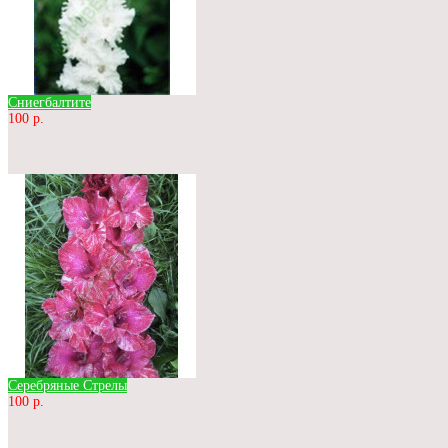
Сниегбалтите
100 р.
Серебряные Стрелы
100 р.