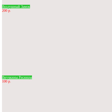
Воздушный Замок
200 р.
Внучкины Ресницы
100 р.