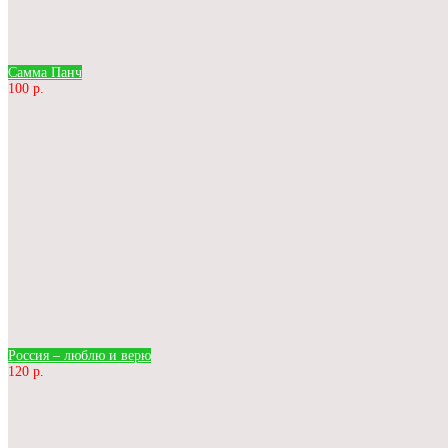
Самма Панч
100 р.
Россия – люблю и верю
120 р.