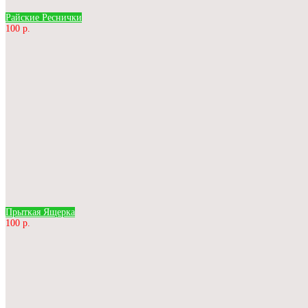
Райские Реснички
100 р.
Прыткая Ящерка
100 р.