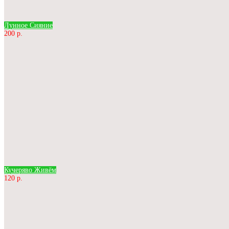
Лунное Сияние
200 р.
Кучеряво Живём
120 р.