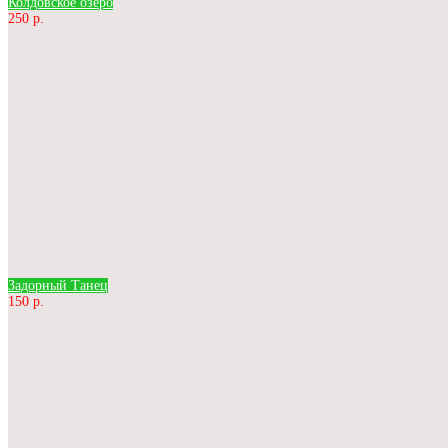
Колдовское озеро
250 р.
Задорный Танец
150 р.