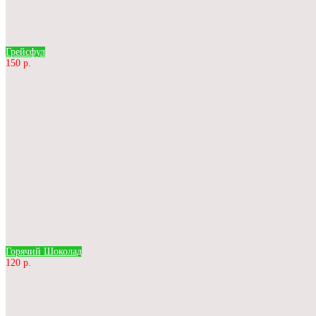
Грейсфул
150 р.
Горячий Шоколад
120 р.