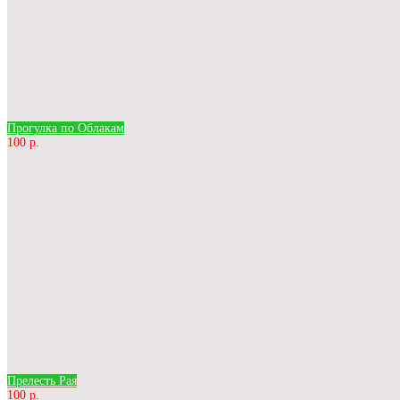
Прогулка по Облакам
100 р.
Прелесть Рая
100 р.