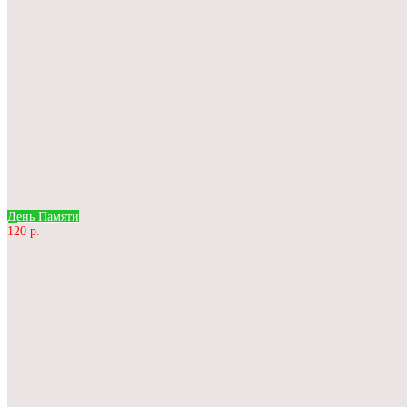
День Памяти
120 р.