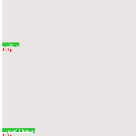
Грейсфул
150 р.
Горячий Шоколад
120 р.