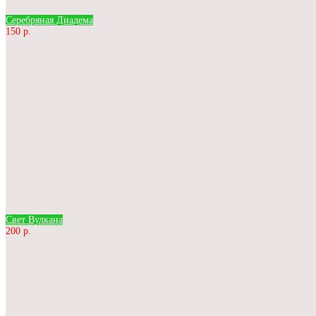
Серебряная Диадема
150 р.
Свет Вулкана
200 р.