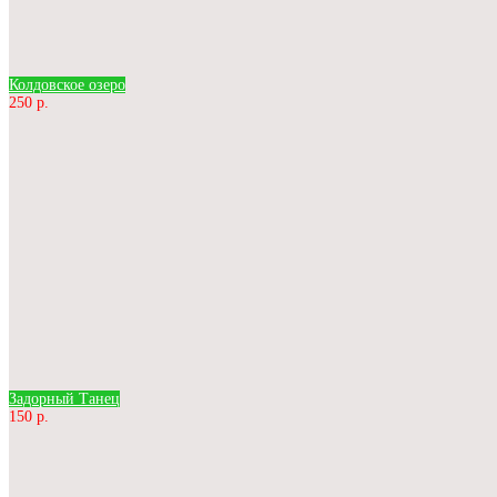
Колдовское озеро
250 р.
Задорный Танец
150 р.