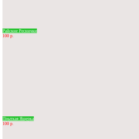
Райские Реснички
100 р.
Прыткая Ящерка
100 р.