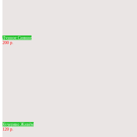
Лунное Сияние
200 р.
Кучеряво Живём
120 р.