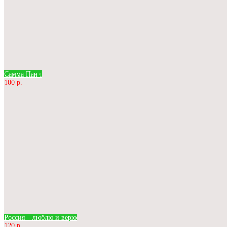
Самма Панч
100 р.
Россия – люблю и верю
120 р.