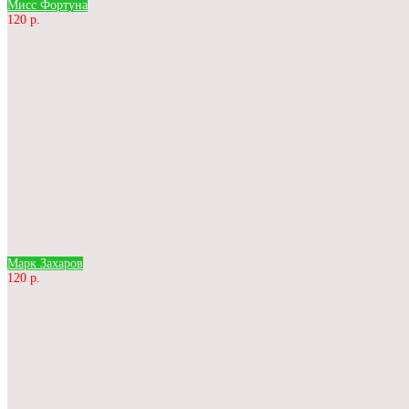
Мисс Фортуна
120 р.
Марк Захаров
120 р.