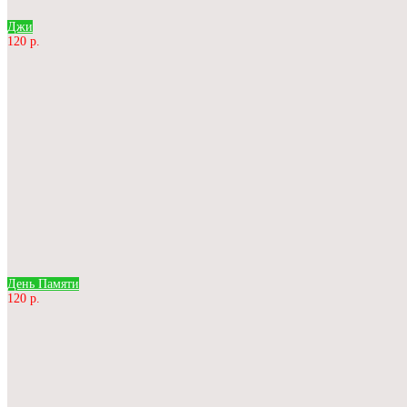
Джи
120 р.
День Памяти
120 р.