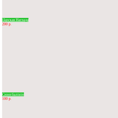
Царская Награда
200 р.
Сниегбалтите
100 р.