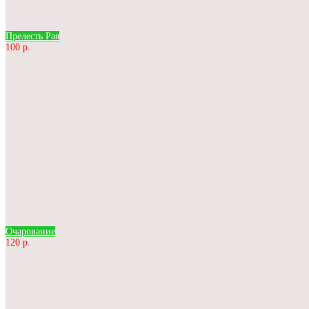
Прелесть Рая
100 р.
Очарование
120 р.