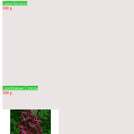
Сниегбалтите
100 р.
Серебряные Стрелы
100 р.