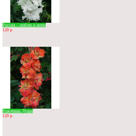
Россия – люблю и верю
120 р.
Рождение Души
120 р.