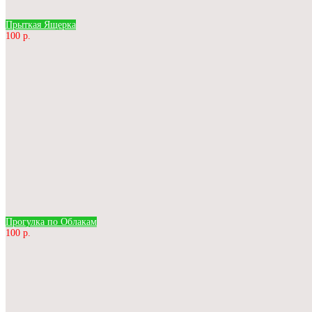
Прыткая Ящерка
100 р.
Прогулка по Облакам
100 р.