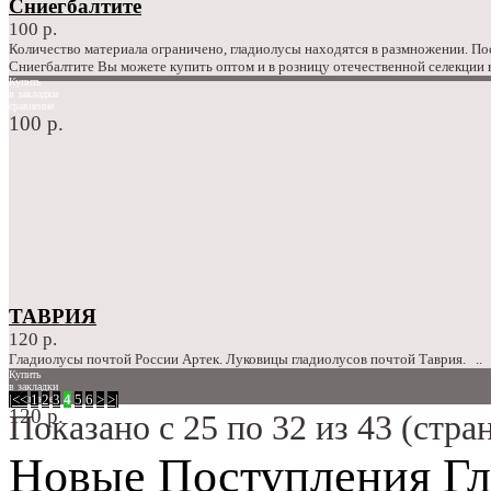
Сниегбалтите
100 р.
Количество материала ограничено, гладиолусы находятся в размножении. П
Сниегбалтите Вы можете купить оптом и в розницу отечественной селекции 
Купить
в закладки
сравнение
100 р.
ТАВРИЯ
120 р.
Гладиолусы почтой России Артек. Луковицы гладиолусов почтой Таврия. ..
Купить
в закладки
|<
<
1
2
3
4
5
6
>
>|
сравнение
120 р.
Показано с 25 по 32 из 43 (стран
Новые Поступления Гл