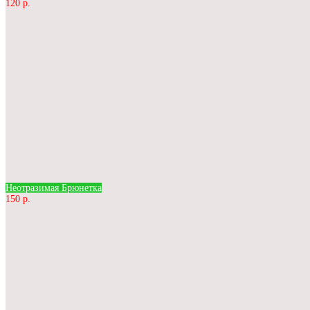
120 р.
Неотразимая Брюнетка
150 р.