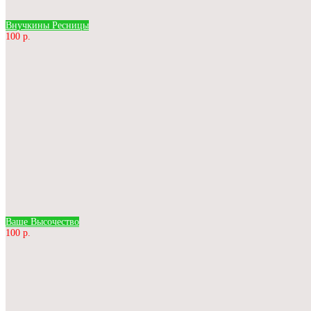
Внучкины Ресницы
100 р.
Ваше Высочество
100 р.