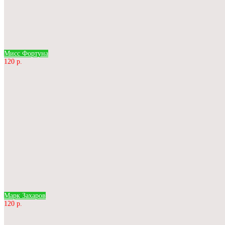
Мисс Фортуна
120 р.
Марк Захаров
120 р.