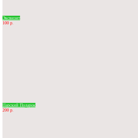
Эксвизит
100 р.
Царский Подарок
200 р.