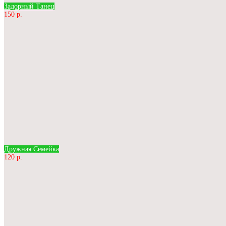
Задорный Танец
150 р.
Дружная Семейка
120 р.