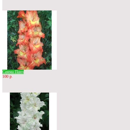
Самма Панч
100 р.