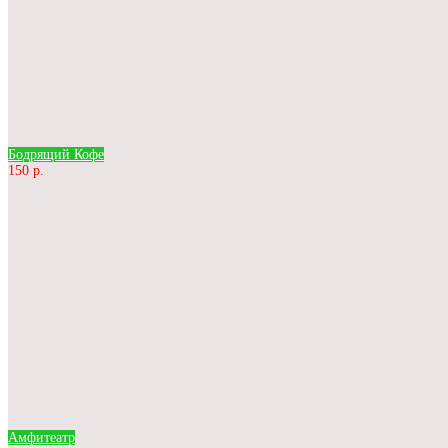
Бодрящий Кофе
150 р.
Амфитеатр