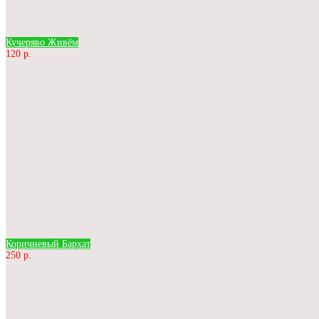
Кучеряво Живём
120 р.
Коричневый Бархат
250 р.