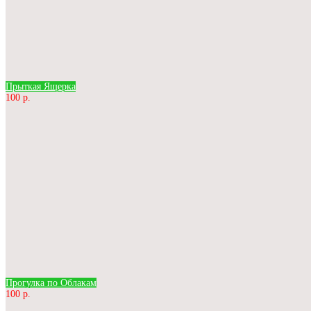
Прыткая Ящерка
100 р.
Прогулка по Облакам
100 р.