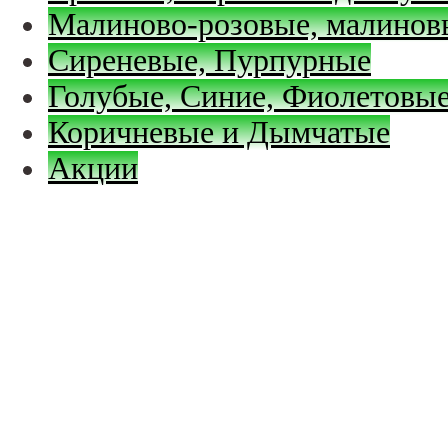
Малиново-розовые, малинов
Сиреневые, Пурпурные
Голубые, Синие, Фиолетовые
Коричневые и Дымчатые
Акции