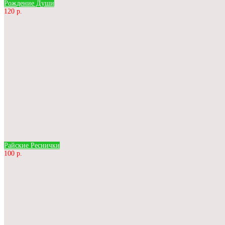
Рождение Души
120 р.
Райские Реснички
100 р.