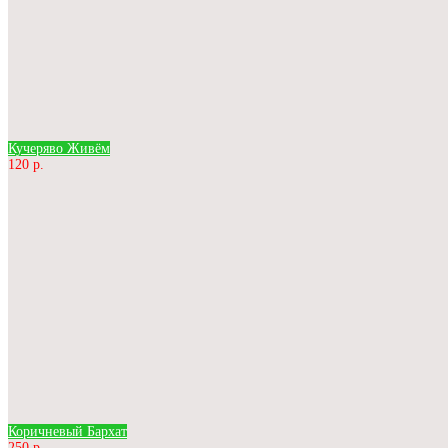
Кучеряво Живём
120 р.
Коричневый Бархат
250 р.