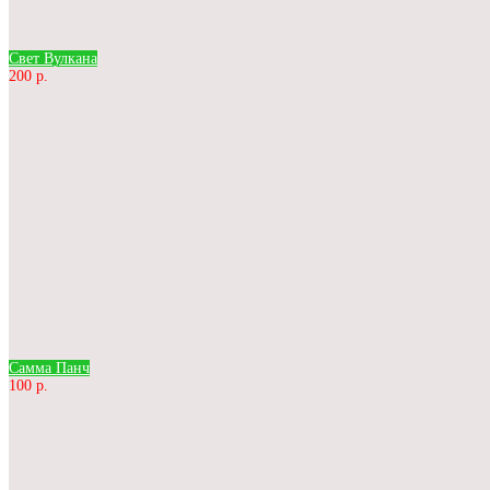
Свет Вулкана
200 р.
Самма Панч
100 р.