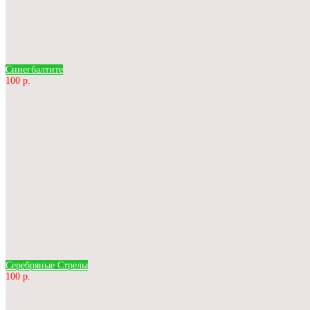
Сниегбалтите
100 р.
Серебряные Стрелы
100 р.