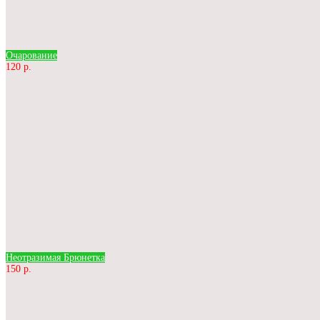
Очарование
120 р.
Неотразимая Брюнетка
150 р.