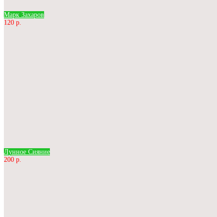
Марк Захаров
120 р.
Лунное Сияние
200 р.