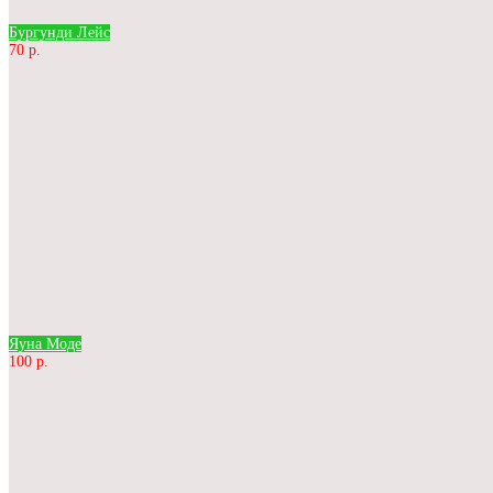
Бургунди Лейс
70 р.
Яуна Моде
100 р.