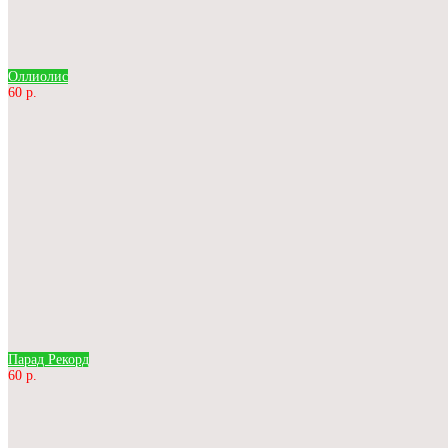
Оллиолис
60 р.
Парад Рекорд
60 р.