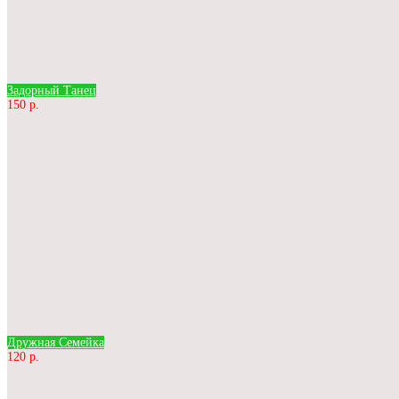
Задорный Танец
150 р.
Дружная Семейка
120 р.