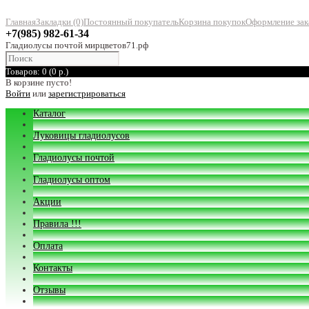
Главная
Закладки (0)
Постоянный покупатель
Корзина покупок
Оформление зак
+7(985) 982-61-34
Гладиолусы почтой мирцветов71.рф
Товаров: 0 (0 р.)
В корзине пусто!
Войти
или
зарегистрироваться
Каталог
Луковицы гладиолусов
Гладиолусы почтой
Гладиолусы оптом
Акции
Правила !!!
Оплата
Контакты
Отзывы