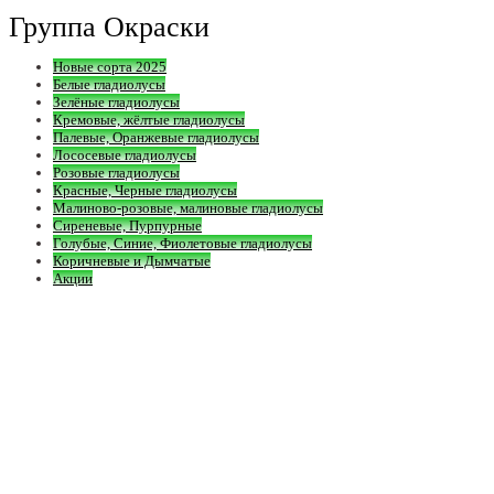
Группа Окраски
Новые сорта 2025
Белые гладиолусы
Зелёные гладиолусы
Кремовые, жёлтые гладиолусы
Палевые, Оранжевые гладиолусы
Лососевые гладиолусы
Розовые гладиолусы
Красные, Черные гладиолусы
Малиново-розовые, малиновые гладиолусы
Сиреневые, Пурпурные
Голубые, Синие, Фиолетовые гладиолусы
Коричневые и Дымчатые
Акции