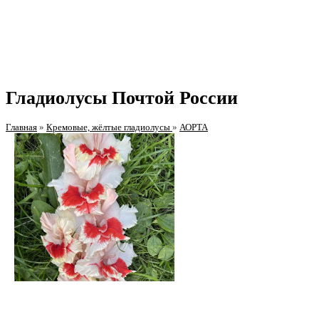
Гладиолусы Почтой России
Главная
»
Кремовые, жёлтые гладиолусы
»
АОРТА