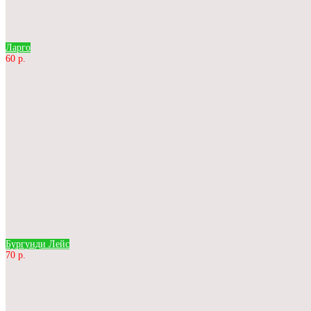
Ларго
60 р.
Бургунди Лейс
70 р.