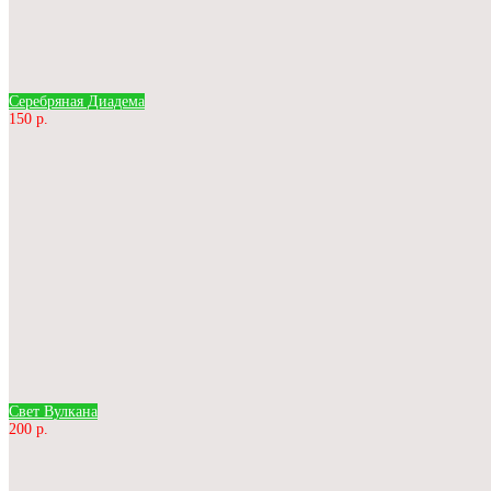
Серебряная Диадема
150 р.
Свет Вулкана
200 р.