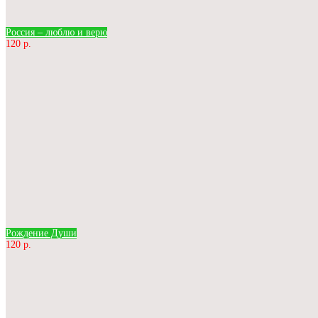
Россия – люблю и верю
120 р.
Рождение Души
120 р.