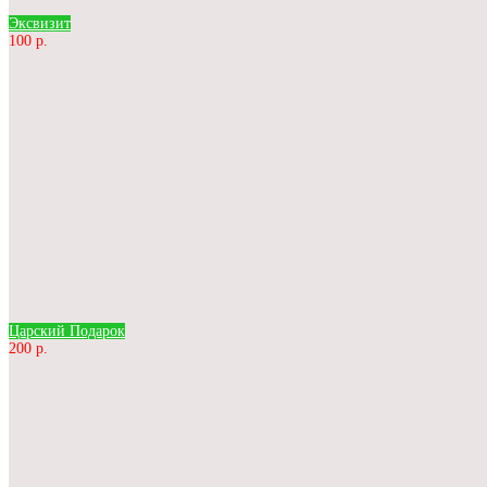
Эксвизит
100 р.
Царский Подарок
200 р.