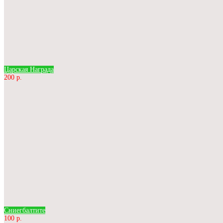
Царская Награда
200 р.
Сниегбалтите
100 р.