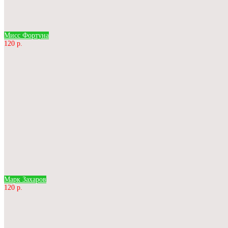
Мисс Фортуна
120 р.
Марк Захаров
120 р.