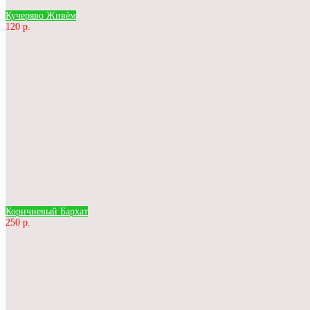
Кучеряво Живём
120 р.
Коричневый Бархат
250 р.