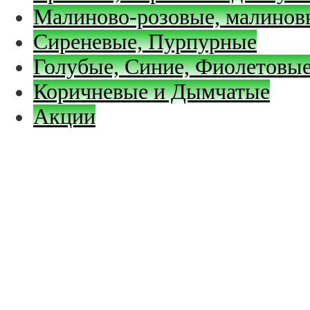
Малиново-розовые, малинов
Сиреневые, Пурпурные
Голубые, Синие, Фиолетовые
Коричневые и Дымчатые
Акции