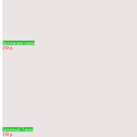
Колдовское озеро
250 р.
Задорный Танец
150 р.