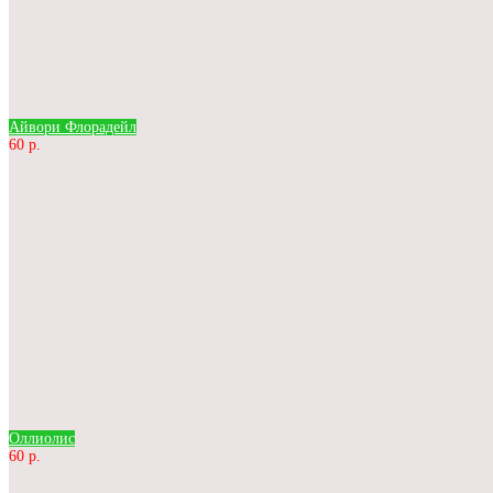
Айвори Флорадейл
60 р.
Оллиолис
60 р.