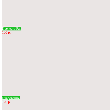
Прелесть Рая
100 р.
Очарование
120 р.