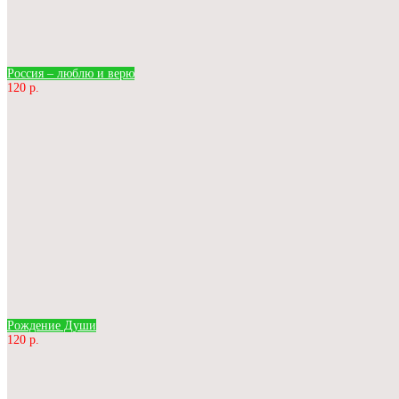
Россия – люблю и верю
120 р.
Рождение Души
120 р.