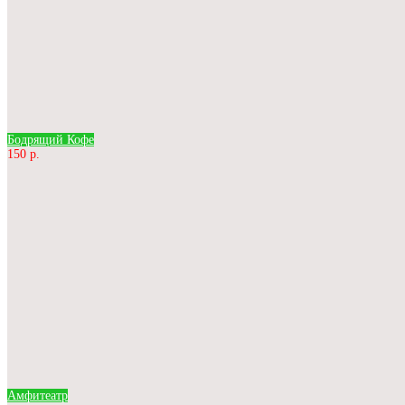
Бодрящий Кофе
150 р.
Амфитеатр