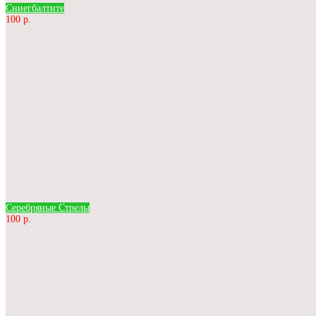
Сниегбалтите
100 р.
Серебряные Стрелы
100 р.