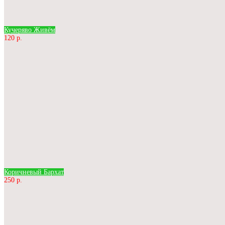
Кучеряво Живём
120 р.
Коричневый Бархат
250 р.