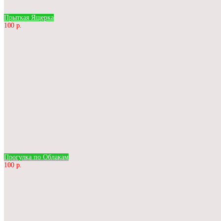
Прыткая Ящерка
100 р.
Прогулка по Облакам
100 р.