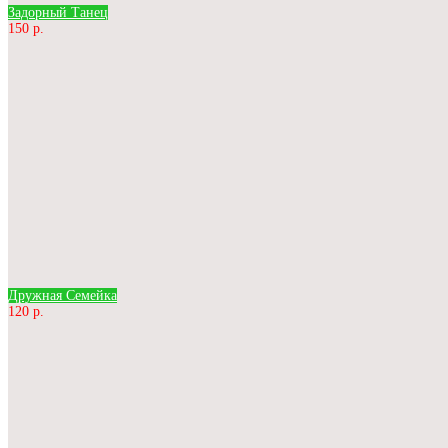
Задорный Танец
150 р.
Дружная Семейка
120 р.