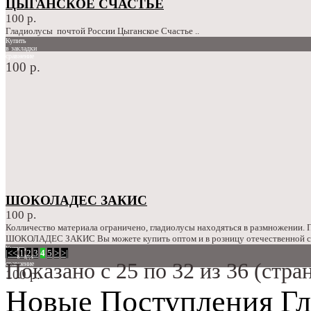
ЦЫГАНСКОЕ СЧАСТЬЕ
100 р.
Гладиолусы почтой России Цыганское Счастье ..
Купить
в закладки
сравнение
100 р.
ШОКОЛАДЕС ЗАКИС
100 р.
Колличество материала ограничено, гладиолусы находяться в размножении.
ШОКОЛАДЕС ЗАКИС Вы можете купить оптом и в розницу отечественной сел
Купить
|<
<
1
2
3
4
5
>
>|
в закладки
Показано с 25 по 32 из 36 (стран
сравнение
100 р.
Новые Поступления Гл