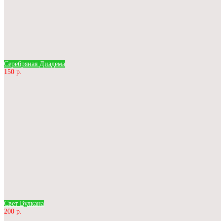
Серебряная Диадема
150 р.
Свет Вулкана
200 р.