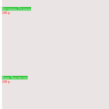
Внучкины Ресницы
100 р.
Ваше Высочество
100 р.