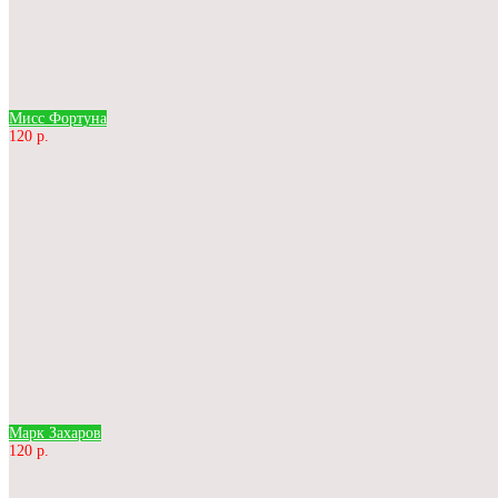
Мисс Фортуна
120 р.
Марк Захаров
120 р.