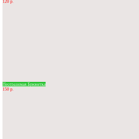
120 р.
Неотразимая Брюнетка
150 р.