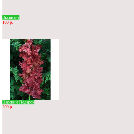
Эксвизит
100 р.
Царский Подарок
200 р.