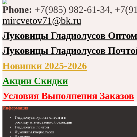
Phone:
+7(985) 982-61-34, +7(9
mircvetov71@bk.ru
Луковицы Гладиолусов Опто
Луковицы Гладиолусов Почто
Новинки 2025-2026
Акции Скидки
Условия Выполнения Заказов
Информация
Гладиолусы купить оптом и в
розницу отечественной селекции
Гладиолусы почтой
Луковицы гладиолусов
Доставка