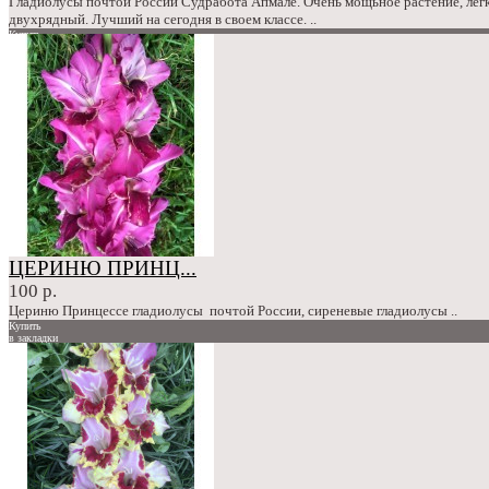
Гладиолусы почтой России Судработа Апмале. Очень мощьное растение, лег
двухрядный. Лучший на сегодня в своем классе. ..
Купить
в закладки
сравнение
100 р.
ЦЕРИНЮ ПРИНЦ...
100 р.
Цериню Принцессе гладиолусы почтой России, сиреневые гладиолусы ..
Купить
в закладки
сравнение
100 р.