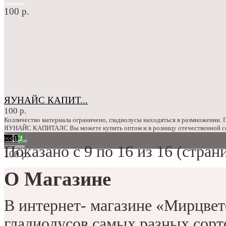
сравнение
100 р.
ЯУНАЙС КАПИТ...
100 р.
Колличество материала ограничено, гладиолусы находяться в размножении.
ЯУНАЙС КАПИТАЛС Вы можете купить оптом и в розницу отечественной сел
Купить
|<
<
1
2
в закладки
Показано с 9 по 16 из 16 (страни
сравнение
100 р.
О Магазине
В интернет- магазине «Мирцве
гладиолусов самых разных сорт