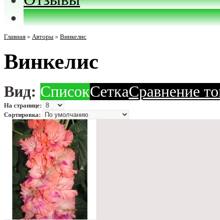
Главная
»
Авторы
»
Винкелис
Винкелис
Вид:
Список
Сетка
Сравнение то
На странице:
Сортировка: