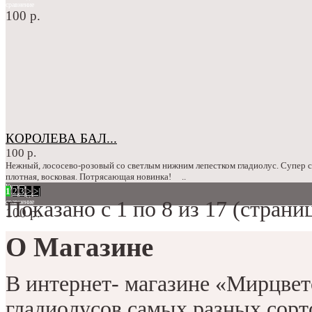
сравнение
100 р.
КОРОЛЕВА БАЛ...
100 р.
Нежный, лососево-розовый со светлым нижним лепестком гладиолус. Супер с
плотная, восковая. Потрясающая новинка! ..
Купить
1
2
3
>
>|
в закладки
Показано с 1 по 8 из 17 (страниц
сравнение
100 р.
О Магазине
В интернет- магазине «Мирцве
гладиолусов самых разных сорт