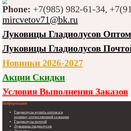
Phone:
+7(985) 982-61-34, +7(9
mircvetov71@bk.ru
Луковицы Гладиолусов Опто
Луковицы Гладиолусов Почто
Новинки 2026-2027
Акции Скидки
Условия Выполнения Заказов
Информация
Гладиолусы купить оптом и в
розницу отечественной селекции
Гладиолусы почтой
Луковицы гладиолусов
Доставка