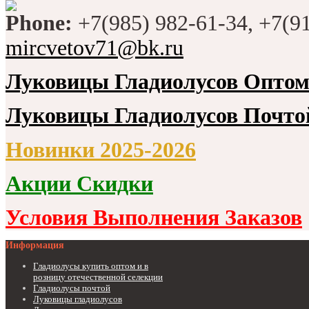
Phone:
+7(985) 982-61-34, +7(9
mircvetov71@bk.ru
Луковицы Гладиолусов Опто
Луковицы Гладиолусов Почто
Новинки 2025-2026
Акции Скидки
Условия Выполнения Заказов
Информация
Гладиолусы купить оптом и в
розницу отечественной селекции
Гладиолусы почтой
Луковицы гладиолусов